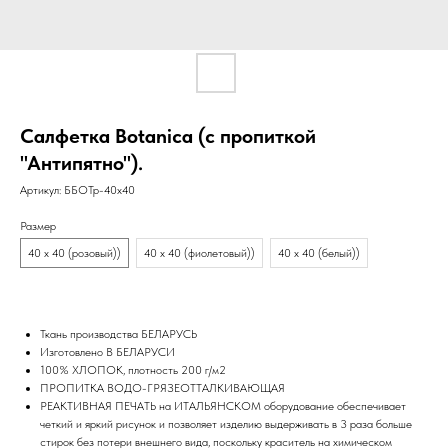
Салфетка Botanica (с пропиткой
"Антипятно").
Артикул:
ББОТр-40х40
Размер
40 х 40 (розовый))
40 х 40 (фиолетовый))
40 х 40 (белый))
Ткань производства БЕЛАРУСЬ
Изготовлено В БЕЛАРУСИ
100% ХЛОПОК, плотность 200 г/м2
ПРОПИТКА ВОДО-ГРЯЗЕОТТАЛКИВАЮЩАЯ
РЕАКТИВНАЯ ПЕЧАТЬ на ИТАЛЬЯНСКОМ оборудование обеспечивает
четкий и яркий рисунок и позволяет изделию выдерживать в 3 раза больше
стирок без потери внешнего вида, поскольку краситель на химическом