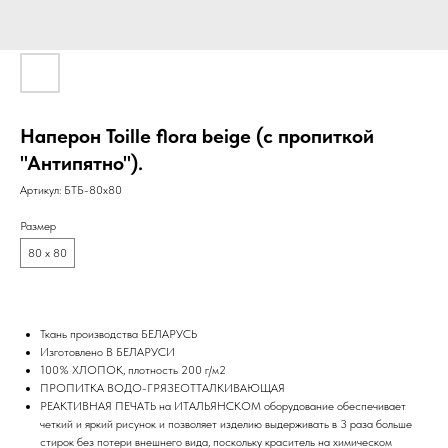
Наперон Toille flora beige (с пропиткой
"Антипятно").
Артикул:
БТБ-80х80
Размер
80 х 80
Ткань производства БЕЛАРУСЬ
Изготовлено В БЕЛАРУСИ
100% ХЛОПОК, плотность 200 г/м2
ПРОПИТКА ВОДО-ГРЯЗЕОТТАЛКИВАЮЩАЯ
РЕАКТИВНАЯ ПЕЧАТЬ на ИТАЛЬЯНСКОМ оборудование обеспечивает
четкий и яркий рисунок и позволяет изделию выдерживать в 3 раза больше
стирок без потери внешнего вида, поскольку краситель на химическом