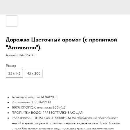
Дорожка Цветочный аромат (с пропиткой
"Антипятно").
Артикул:
ЦА-35х145
Размер
35 х 145
45 х 200
Ткань производства БЕЛАРУСЬ
Изготовлено В БЕЛАРУСИ
100% ХЛОПОК, плотность 200 г/м2
ПРОПИТКА ВОДО-ГРЯЗЕОТТАЛКИВАЮЩАЯ
РЕАКТИВНАЯ ПЕЧАТЬ на ИТАЛЬЯНСКОМ оборудование обеспечивает
четкий и яркий рисунок и позволяет изделию выдерживать в 3 раза больше
стирок без потери внешнего вида, поскольку краситель на химическом