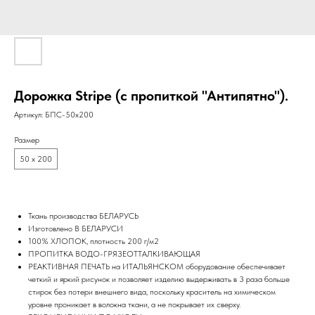
Дорожка Stripe (с пропиткой "Антипятно").
Артикул:
БПС-50х200
Размер
50 х 200
Ткань производства БЕЛАРУСЬ
Изготовлено В БЕЛАРУСИ
100% ХЛОПОК, плотность 200 г/м2
ПРОПИТКА ВОДО-ГРЯЗЕОТТАЛКИВАЮЩАЯ
РЕАКТИВНАЯ ПЕЧАТЬ на ИТАЛЬЯНСКОМ оборудование обеспечивает
четкий и яркий рисунок и позволяет изделию выдерживать в 3 раза больше
стирок без потери внешнего вида, поскольку краситель на химическом
уровне проникает в волокна ткани, а не покрывает их сверху.