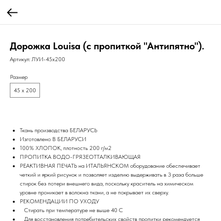
Дорожка Louisa (с пропиткой "Антипятно").
Артикул:
ЛУИ-45х200
Размер
45 х 200
Ткань производства БЕЛАРУСЬ
Изготовлено В БЕЛАРУСИ
100% ХЛОПОК, плотность 200 г/м2
ПРОПИТКА ВОДО-ГРЯЗЕОТТАЛКИВАЮЩАЯ
РЕАКТИВНАЯ ПЕЧАТЬ на ИТАЛЬЯНСКОМ оборудование обеспечивает
четкий и яркий рисунок и позволяет изделию выдерживать в 3 раза больше
стирок без потери внешнего вида, поскольку краситель на химическом
уровне проникает в волокна ткани, а не покрывает их сверху.
РЕКОМЕНДАЦИИ ПО УХОДУ
Стирать при температуре не выше 40 С
Для восстановления потребительских свойств пропитки рекомендуется